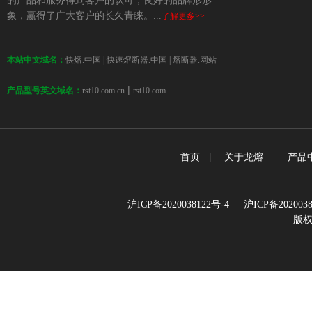
的产品和服务得到客户的认可，良好的品牌形形
象，赢得了广大客户的长久青睐。...
了解更多>>
本站中文域名：
快熔.中国
|
快速熔断器.中国
|
熔断器.网站
 | 
rst10.com.cn
rst10.com
产品型号英文域名：
首页
|
关于龙熔
|
产品
沪ICP备2020038122号-4
|
沪ICP备2020038
版权所