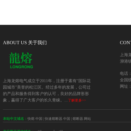
ABOUT US 关于我们
CON
上海
泖港镇
电话：+
全国统
上海龙熔电气成立于2011年，注册于素有“国际花
网址：w
园城市”美誉的松江区。经过多年的发展，公司过
的产品和服务得到客户的认可，良好的品牌形形
象，赢得了广大客户的长久青睐。...
了解更多>>
本站中文域名：
快熔.中国
|
快速熔断器.中国
|
熔断器.网站