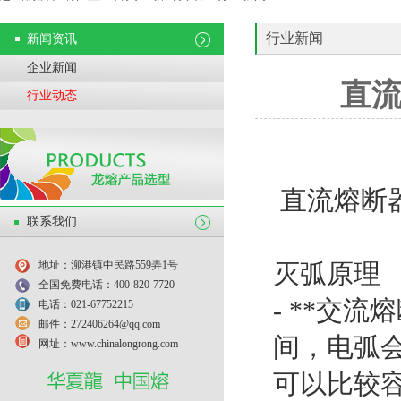
行业新闻
新闻资讯
企业新闻
直
行业动态
直流熔断
联系我们
地址：泖港镇中民路559弄1号
灭弧原理
全国免费电话：400-820-7720
- **交
电话：021-67752215
邮件：272406264@qq.com
间，电弧
网址：www.chinalongrong.com
可以比较